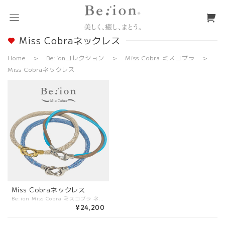
Miss Cobraネックレス
Home
Be:ionコレクション
Miss Cobra ミスコブラ
Miss Cobraネックレス
Miss Cobraネックレス
Be:ion Miss Cobra ミスコブラ ネックレス Miss CobraはCobraのフォルムをキープしたまま、 爽やかな風を通した様な、ライトな付け心地のネックレスです。 カジュアルな装いに、おしゃれなモード感をプラスしてくれます。 シルバーとゴールドから選べるので、お手持ちのアクセサリーとも合わせやすくなっています。 シングルタイプは太めで、絶妙な色合いのツイードタイプの4色とシングルカラー3色の全7色。その高級感溢れる雰囲気は、どんな装いにもマッチします。 ダブルタイプは、お好きな2色をチョイス して カスタマイズできる欲張り派のアイテムです。 30色の中からお好きな2色の組み合わせをお選びください。 あなただけのカラーコンビが作れます。 金具は、シルバーとゴールドから選べるので、お手持ちのアクセサリーとも合わせやすくなっています。 ＜Miss Cobraネックレスのサイズの選び方について＞ ぴったりなサイズを選んで頂く為に、まずはご自身の首元の周りをメジャーなどで計って頂くと、目安になりおすすめです。 <サイズの選び方の目安> ・Cobraのネックレスは、チョーカーの様に出来るだけ首元近くに付けて頂いた方がおすすめです。 ちょうど、鎖骨のくぼみの下部あたりに金具部分がくる状態が理想です。 ※サイズテーブルに無いサイズをご希望の際はサイズテーブルの【その他のサイズ】を選択の上情報入力画面の【備考欄】にご記入下さい。 ダブルタイプは、ご連絡を頂いてからの製作となります。 最短でお届けできる様に最善を尽くしますが、状況によってはお届けまで7日間程度お時間を頂く場合もございます事をご了承下さい。
¥24,200