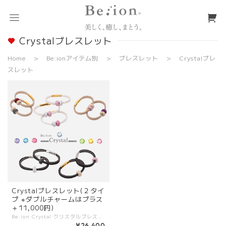
Crystalブレスレット
Home
Be:ionアイテム別
ブレスレット
Crystalブレ
スレット
Crystalブレスレット(２タイ
プ ※ダブルチャームはプラス
＋11,000円)
Be:ion Crystal クリスタルブレスレット 世界中で広く知られているブランド「スワロフスキー®クリスタル」のビーチャームドビーズと組み合わせた『Be:ion Crystal クリスタル』は、機能面に加えてさらに、女性の大好きな「キラキラ」の輝きを持った、かつてない、まるでジュエリーの様な商品として誕生しました。 『Be:ion クリスタル』は、キラキラ美しく輝きながら 癒しを与える女性の まさに解決策です！ クリスタルパヴェチャームのシングルタイプとダブルタイプ２種類から選べます！ ⚫︎コロっと丸いチャームは可憐で上品な可愛さと美しさがあります。 スワロフスキー®クリスタル：14mm カラー（全１４色）：リスタル・ゴールデンシャドウ・ジェットヘマタイト・クリスタルAB・ブラックダイヤモンド・ペリドット・ローズ・アクアマリン・ライトローズ・タンザナイト・アストラルピンク・サファイヤ・アメジスト・シャム シングルタイプ：定価：26,400円（税込）※お好きな上記カラーから１つお選び下さい。 ダブルタイプ：定価：37,400円（税込）※お好きな上記カラーから２つお選び下さい。 お好みで、チューブカラーは30色の中からお選び頂けるので、自分だけのカスタマイズも可能です。 ＜Crystal Bracelet サイズの選び方について＞ ぴったりなサイズを選んで頂く為に、まずはご自身の手首の周りをメジャーなどで計って頂くと、目安になりおすすめです。 <サイズの見つけ方の目安> ・通常のフィットサイズ：計測した手首周りのサイズ ・ゆったり目で付けたい方：手首周りのサイズ＋1cm ※サイズテーブルに無いサイズをご希望の際はサイズテーブルの【その他のサイズ】を選択の上情報入力画面の【備考欄】にご記入下さい。 ご連絡を頂いてからの製作となりますます。 最短でお届けできる様に最善を尽くしますが、状況によってはお届けまで７日間程度お時間を頂く場合もございます事をご了承下さい。
¥26,400