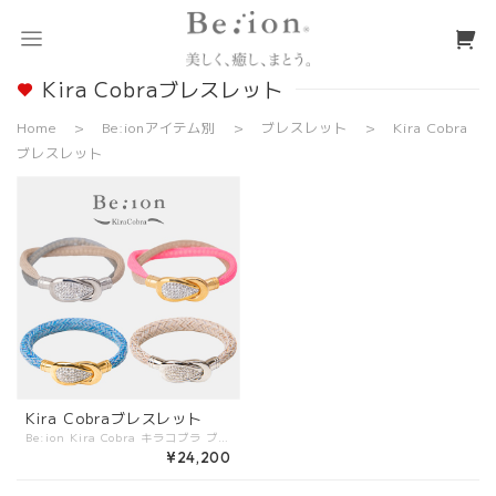
Kira Cobraブレスレット
Home
Be:ionアイテム別
ブレスレット
Kira Cobra
ブレスレット
Kira Cobraブレスレット
Be:ion Kira Cobra キラコブラ ブレスレット Kira CobraはCobraのフォルムに輝くラインストーンをちりばめたキラキラ華やかなブレスレットです。 普段の装いに、美しい輝きをプラスしてくれます。 シルバーとゴールドから選べるので、お手持ちのアクセサリーとも合わせやすくなっています。 シングルタイプは太めで、絶妙な色合いのツイードタイプの4色とシングルカラー3色の全7色。その高級感溢れる雰囲気は、どんな装いにもマッチします。 ダブルタイプは、お好きな2色をチョイス して カスタマイズできる欲張り派のアイテムです。 30色の中からお好きな2色の組み合わせをお選びください。 あなただけのカラーコンビが作れます。 金具は、シルバーとゴールドから選べるので、お手持ちのアクセサリーとも合わせやすくなっています。 ＜Kira Cobraブレスレットのサイズの選び方について＞ ぴったりなサイズを選んで頂く為に、まずはご自身の手首の周りをメジャーなどで計って頂くと、目安になりおすすめです。 <サイズの見つけ方の目安> ・通常のフィットサイズ：手首周りのサイズ ・ゆったり目で付けたい方：手首周りのサイズ＋1cm ※サイズテーブルに無いサイズをご希望の際はサイズテーブルの【その他のサイズ】を選択の上情報入力画面の【備考欄】にご記入下さい。 ダブルタイプは、ご連絡を頂いてからの製作となります。 最短でお届けできる様に最善を尽くしますが、状況によってはお届けまで7日間程度お時間を頂く場合もございます事をご了承下さい。
¥24,200